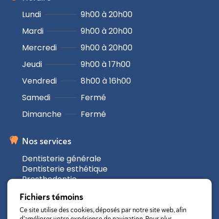
Lundi
9h00 à 20h00
Mardi
9h00 à 20h00
Mercredi
9h00 à 20h00
Jeudi
9h00 à 17h00
Vendredi
8h00 à 16h00
Samedi
Fermé
Dimanche
Fermé
Nos services
Dentisterie générale
Dentisterie esthétique
Prosthodontie
Technologies
Fichiers témoins
Urgences dentaires
Ce site utilise des cookies, déposés par notre site web, afin
d’améliorer votre expérience de navigation. Pour plus